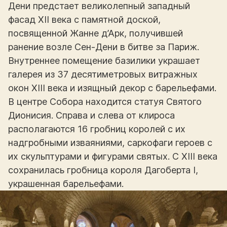
Дени предстает великолепный западный
фасад XII века с памятной доской,
посвященной Жанне д’Арк, получившей
ранение возле Сен-Дени в битве за Париж.
Внутреннее помещение базилики украшает
галерея из 37 десятиметровых витражных
окон XIII века и изящный декор с барельефами.
В центре Собора находится статуя Святого
Дионисия. Справа и слева от клироса
располагаются 16 гробниц королей с их
надгробными изваяниями, саркофаги героев с
их скульптурами и фигурами святых. С XIII века
сохранилась гробница короля Дагоберта I,
украшенная барельефами.