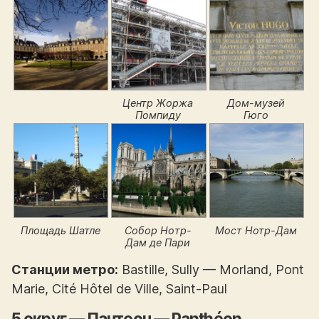
Центр Жоржа
Дом-музей
Помпиду
Гюго
Площадь Шатле
Собор Нoтр-
Мост Нотр-Дам
Дaм де Пари
Станции метро:
Bastille, Sully — Morland, Pont
Marie, Cité Hôtel de Ville, Saint-Paul
5 округ — Пантеон — Panthéon