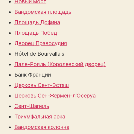
Новый мост
Вандомская площадь
Площадь Дофина
Площадь Побед
Дворец Правосудия
Hôtel de Bourvallais
Пале-Рояль (Королевский дворец)
Банк Франции
Церковь Сент-Эсташ
Церковь Сен-Жермен-л’Осеруа
Сент-Шапель
Триумфальная арка
Вандомская колонна