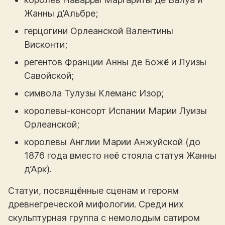
Жанны д’Альбре;
герцогини Орлеанской Валентины
Висконти;
регентов Франции Анны де Божё и Луизы
Савойской;
символа Тулузы Клеманс Изор;
королевы-консорт Испании Марии Луизы
Орлеанской;
королевы Англии Марии Анжуйской (до
1876 года вместо неё стояла статуя Жанны
д’Арк).
Статуи, посвящённые сценам и героям
древнегреческой мифологии. Среди них
скульптурная группа с немолодым сатиром