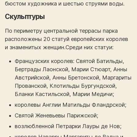
бюстом художника и шестью струями воды.
Скульптуры
По периметру центральной террасы парка
расположены 20 статуй европейских королев
и знаменитых женщин.
Среди них статуи:
Французских королев: Святой Батильды,
Бертрады Лаонской, Марии Стюарт, Анны
Австрийской, Анны Бретонской, Маргариты
Прованской, Клотильды Бургундской,
Бланки Кастильской, Марии Медичи;
королевы Англии Матильды Фландрской;
Святой Женевьевы Парижской;
возлюбленной Петрарки Лауры де Нов;
королев Наварры Маргариты де Валуа и