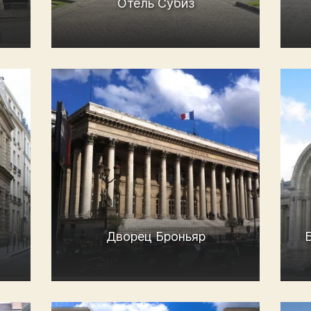
Отель Субиз
Дворец Броньяр