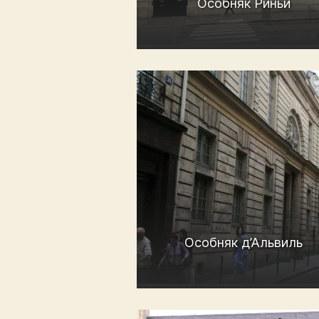
Особняк Риньи
Особняк д’Альвиль