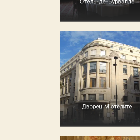
Отель-де-Бурвалле
Дворец Мютёлите