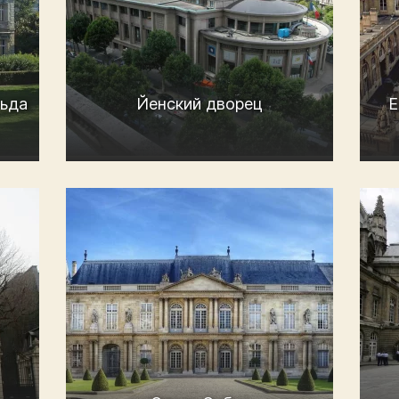
ьда
Йенский дворец
Е