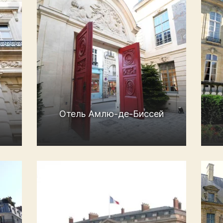
Отель Амлю-де-Биссей