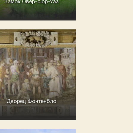
Замок Овер-сюр-Уаз
Дворец Фонтенбло