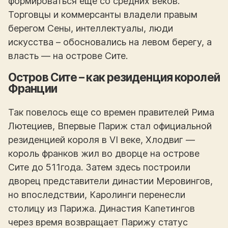
формироваться еще со средних веков.
Торговцы и коммерсанты владели правым
берегом Сены, интеллектуалы, люди
искусства – обосновались на левом берегу, а
власть — на острове Сите.
Остров Сите – как резиденция королей
Франции
Так повелось еще со времен правителей Рима
Лютециев, Впервые Париж стал официальной
резиденцией короля в VI веке, Хлодвиг —
король франков жил во дворце на острове
Сите до 511года. Затем здесь построили
дворец представители династии Меровингов,
но впоследствии, Каролинги перенесли
столицу из Парижа. Династия Капетингов
через время возвращает Парижу статус