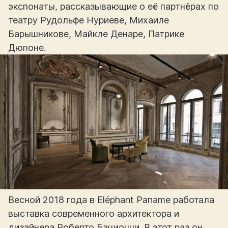
экспонаты, рассказывающие о её партнёрах по
театру Рудольфе Нуриеве, Михаиле
Барышникове, Майкле Денаре, Патрике
Дюпоне.
Весной 2018 года в Eléphant Paname работала
выставка современного архитектора и
дизайнера Роберто Бациоччи. В этот раз он