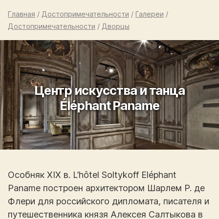
Главная
/
Достопримечательности
/
Галереи
/
Достопримечательности
/
Дворцы
Центр искусства и танца
Éléphant Paname
Особняк XIX в. L’hôtel Soltykoff Eléphant
Paname построен архитектором Шарлем Р. де
Флери для российского дипломата, писателя и
путешественника князя Алексея Салтыкова в