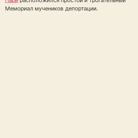
Пари
расположился простой и трогательный
Мемориал мучеников депортации.