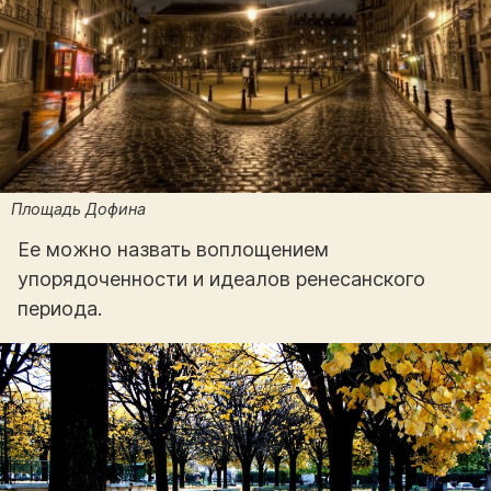
Площадь Дофина
Ее можно назвать воплощением
упорядоченности и идеалов ренесанского
периода.