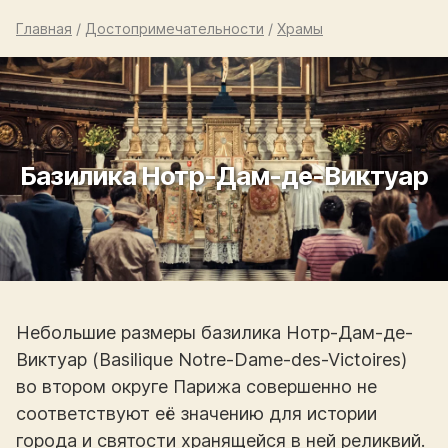
Главная
/
Достопримечательности
/
Храмы
Базилика Нотр-Дам-де-Виктуар
Небольшие размеры базилика Нотр-Дам-де-
Виктуар (Basilique Notre-Dame-des-Victoires)
во втором округе Парижа совершенно не
соответствуют её значению для истории
города и святости хранящейся в ней реликвий.