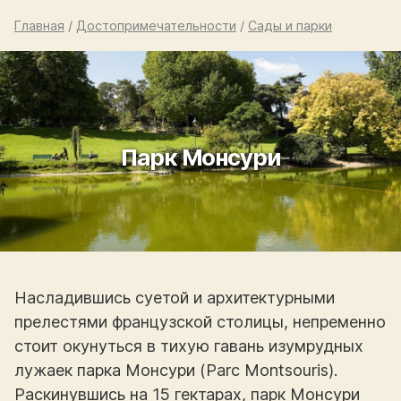
Главная
/
Достопримечательности
/
Сады и парки
Парк Монсури
Насладившись суетой и архитектурными
прелестями французской столицы, непременно
стоит окунуться в тихую гавань изумрудных
лужаек парка Монсури (Parc Montsouris).
Раскинувшись на 15 гектарах, парк Монсури