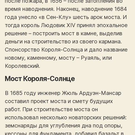
после пожара, в 1656 – после затопления во
время наводнения. Наконец, наводнение 1684
года унесло «в Сен-Клу» шесть арок моста. И
тогда король Людовик XIV принял эпохальное
решение – построить мост в камне, выделив
деньги на строительство из своего кармана.
Спонсорство Короля-Солнца и дало название
новому, каменному, мосту – Руаяль, или
Королевский.
Мост Короля-Солнце
В 1685 году инженер Жюль Ардуэн-Мансар
составил проект моста и смету будущих
работ. При строительстве моста он
использовал несколько новаторских решений:
земснаряды для углубления дна под опоры,
кессоны для фундамента, добавил базальт в