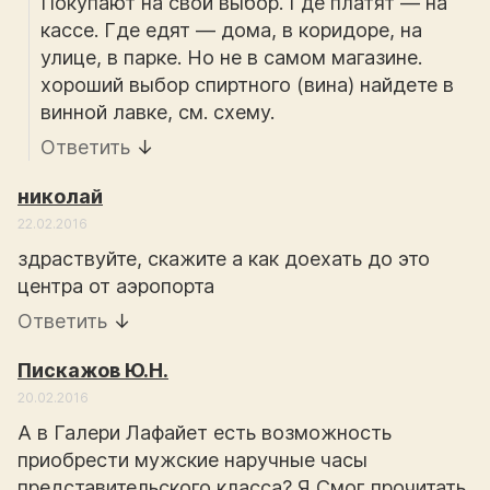
Покупают на свой выбор. Где платят — на
кассе. Где едят — дома, в коридоре, на
улице, в парке. Но не в самом магазине.
хороший выбор спиртного (вина) найдете в
винной лавке, см. схему.
Ответить
↓
николай
22.02.2016
здраствуйте, скажите а как доехать до это
центра от аэропорта
Ответить
↓
Пискажов Ю.Н.
20.02.2016
А в Галери Лафайет есть возможность
приобрести мужские наручные часы
представительского класса? Я Смог прочитать