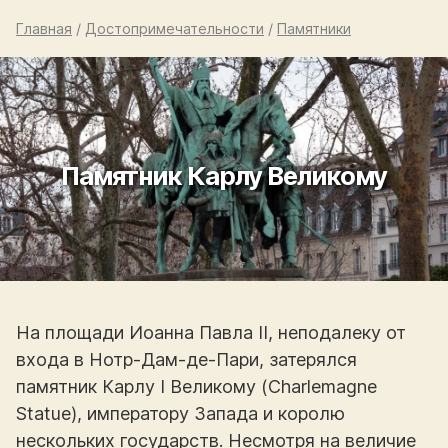
Главная
/
Достопримечательности
/
Памятники
Памятник Карлу Великому
На площади Иоанна Павла II, неподалеку от
входа в Нотр-Дам-де-Пари, затерялся
памятник Карлу I Великому (Charlemagne
Statue), императору Запада и королю
нескольких государств. Несмотря на величие