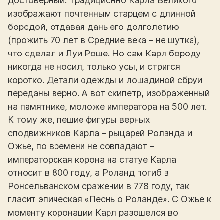
достоверный. Традиционно Карла Великого
изображают почтенным старцем с длинной
бородой, отдавая дань его долголетию
(прожить 70 лет в Средние века – не шутка),
что сделал и Луи Роше. Но сам Карл бороду
никогда не носил, только усы, и стригся
коротко. Детали одежды и лошадиной сбруи
переданы верно. А вот скипетр, изображенный
на памятнике, моложе императора на 500 лет.
К тому же, пешие фигуры верных
сподвижников Карла – рыцарей Роланда и
Ожье, по времени не совпадают –
императорская корона на статуе Карла
относит в 800 году, а Роланд погиб в
Ронсельванском сражении в 778 году, так
гласит эпическая «Песнь о Роланде». С Ожье к
моменту коронации Карл разошелся во