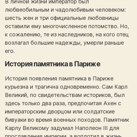
В личной жизни император был
любвеобильным и чадолюбивым человеком:
шесть жен и три официальные любовницы
оставили ему многочисленное потомство. Но,
к сожалению, те из наследников, на кого отец
возлагал большие надежды, умерли раньше
его.
История памятника в Париже
История появления памятника в Париже
курьезна и трагична одновременно. Сам Карл
Великий, по свидетельствам историков, был
здесь только два раза, предпочитая Ахен с
императорским дворцом или солдатские
бивуаки во время военных походов. Памятник
Карлу Великому задумал Наполеон III для
прославления империи, а воплотил в жизнь