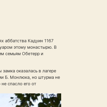
ях аббатства Кадуин 1167
дуаром этому монастырю. В
им семьям Обетерр и
 замка оказалась в лагере
и Б. Монлюка, но штурма не
 не спасло его от