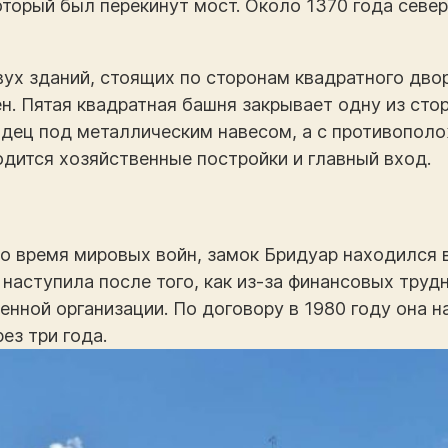
оторый был перекинут мост. Около 1370 года севе
вух зданий, стоящих по сторонам квадратного дво
н. Пятая квадратная башня закрывает одну из сто
одец под металлическим навесом, а с противополо
дится хозяйственные постройки и главный вход.
во время мировых войн, замок Бридуар находился 
 наступила после того, как из-за финансовых тру
енной организации. По договору в 1980 году она н
ез три года.