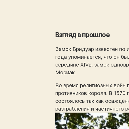
Взгляд в прошлое
Замок Бридуар известен по и
года упоминается, что он б
середине XIVв. замок однов
Мориак.
Во время религиозных войн 
противников короля. В 1570
состоялось так как осаждённ
разграбления и частичного р