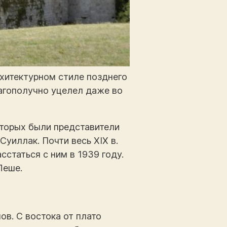
рхитектурном стиле позднего
лагополучно уцелел даже во
оторых были представители
Суиллак. Почти весь XIX в.
статься с ним в 1939 году.
Леше.
в. С востока от плато