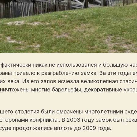
фактически никак не использовался и большую час
аны привело к разграблению замка. За эти годы 
х века. Из его залов исчезла великолепная стари
ничтожены многие барельефы, декоративные украш
ующего столетия были омрачены многолетними су
 сторонами конфликта.. В 2003 году замок был ре
 суде продолжались вплоть до 2009 года.