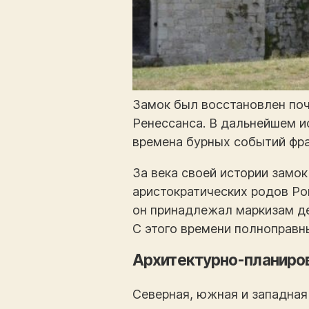
Замок был восстановлен поч
Ренессанса. В дальнейшем и
времена бурных событий фра
За века своей истории замо
аристократических родов Рок
он принадлежал маркизам де
С этого времени полноправн
Архитектурно-планиро
Северная, южная и западная