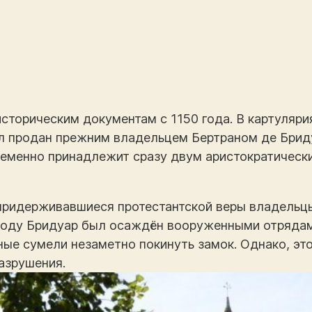
сторическим документам с 1150 года. В картуляри
ыл продан прежним владельцем Бертраном де Бри
ременно принадлежит сразу двум аристократическ
придерживавшиеся протестантской веры владельцы
 году Бридуар был осаждён вооруженными отрядам
ые сумели незаметно покинуть замок. Однако, это
азрушения.