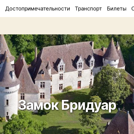
я
Достопримечательности
Транспорт
Билеты
Замок Бридуар