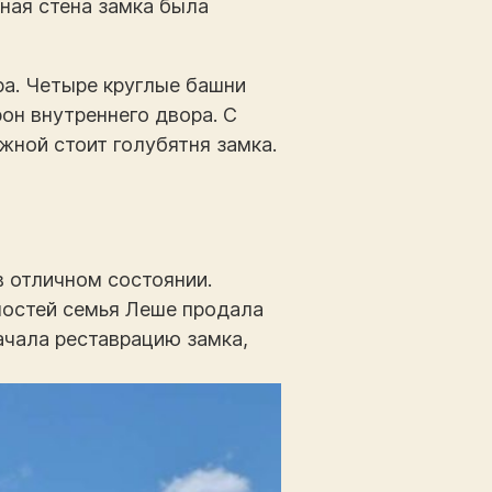
рная стена замка была
ра. Четыре круглые башни
рон внутреннего двора. С
жной стоит голубятня замка.
в отличном состоянии.
дностей семья Леше продала
ачала реставрацию замка,