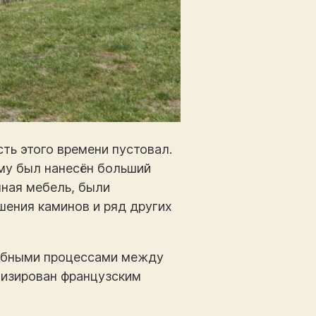
ть этого времени пустовал.
ему был нанесён больший
нная мебель, были
ения каминов и ряд других
дебными процессами между
квизирован французским