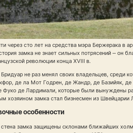
ти через сто лет на средства мэра Бержерака в а
стория замка не знает сильных потрясений ‒ он б
нцузской революции конца XVIII в.
к Бридуар не раз менял своих владельцев, среди к
фор, де ла Мот Годрен, де Жандр, де Базийяк, де 
 Фуко де Лардимали, которые были вынуждены рас
ым хозяином замка стал бизнесмен из Швейцарии 
вочные особенности
 стена замка защищены склонами ближайших холмо