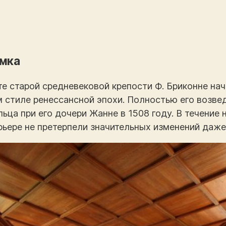
амка
те старой средневековой крепости Ф. Бриконне на
м стиле ренессансной эпохи. Полностью его возв
ьца при его дочери Жанне в 1508 году. В течение 
ерьере не претерпели значительных изменений даже