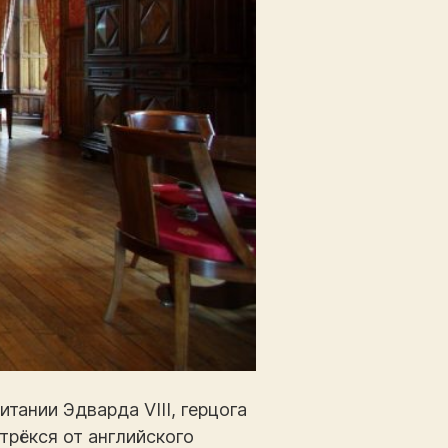
тании Эдварда VIII, герцога
трёкся от английского