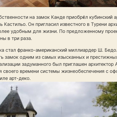
обственности на замок Канде приобрёл кубинский а
 Кастильо. Он пригласил известного в Турени арх
более удобным для жизни. По предложенному прое
ы в три раза.
ка стал франко-американский миллиардер Ш. Бедо.
ать замок одним из самых изысканных и престижны
ализации задуманного был приглашен архитектор А
я своего времени системы жизнеобеспечения с оф
иле арт-деко.