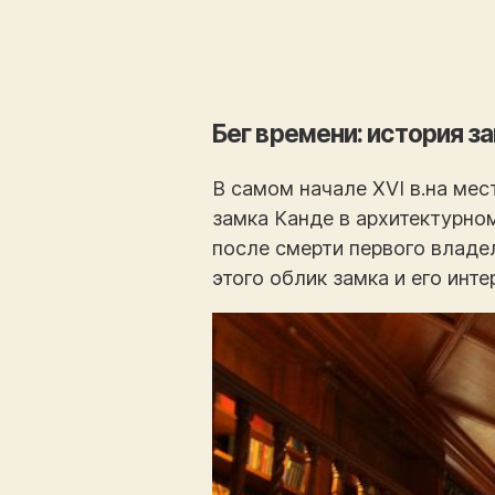
Бег времени: история з
В самом начале XVI в.на мес
замка Канде в архитектурно
после смерти первого владел
этого облик замка и его инт