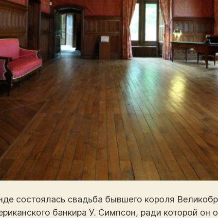
нде состоялась свадьба бывшего короля Великобри
риканского банкира У. Симпсон, ради которой он о