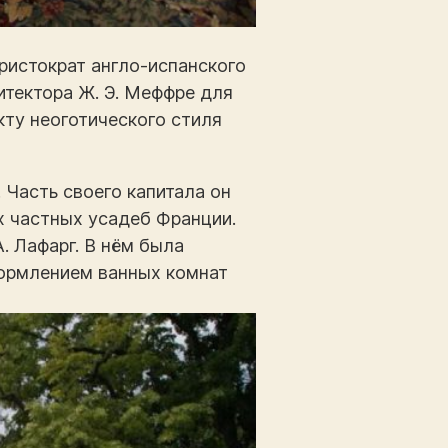
ристократ англо-испанского
итектора Ж. Э. Меффре для
кту неоготического стиля
 Часть своего капитала он
х частных усадеб Франции.
. Лафарг. В нём была
ормлением ванных комнат