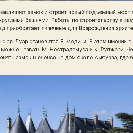
анавливает замок и строит новый подъемный мост
руглыми башнями. Работы по строительству в зам
асад приобретает типичные для Возрождения архит
-сюр-Луар становится Е. Медичи. В этом имении о
 можно назвать М. Нострадамуса и К. Руджери. Че
енять замок Шенонсо на дом около Амбуаза, где 