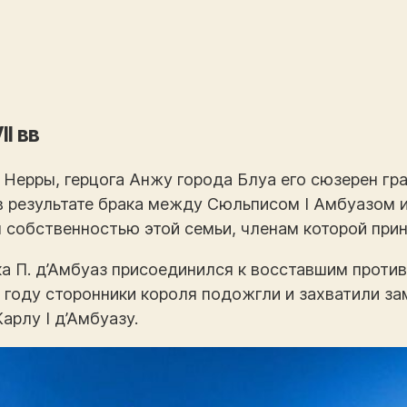
I вв
. Нерры, герцога Анжу города Блуа его сюзерен гр
в результате брака между Сюльписом I Амбуазом 
я собственностью этой семьи, членам которой при
ка П. д’Амбуаз присоединился к восставшим проти
 году сторонники короля подожгли и захватили зам
арлу I д’Амбуазу.