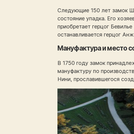
Следующие 150 лет замок Шо
состояние упадка. Его хозяе
приобретает герцог Бевилье 
останавливается герцог Анж
Мануфактура и место с
В 1750 году замок принадле
мануфактуру по производству
Нини, прославившегося созд