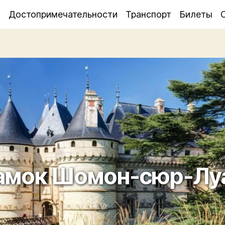
я
Достопримечательности
Транспорт
Билеты
амок Шомон-сюр-Лу