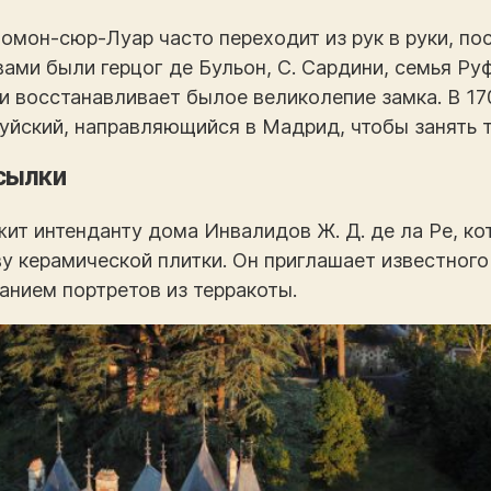
мон-сюр-Луар часто переходит из рук в руки, по
вами были герцог де Бульон, С. Сардини, семья Руф
и восстанавливает былое великолепие замка. В 17
уйский, направляющийся в Мадрид, чтобы занять 
сылки
жит интенданту дома Инвалидов Ж. Д. де ла Ре, ко
 керамической плитки. Он приглашает известного 
анием портретов из терракоты.