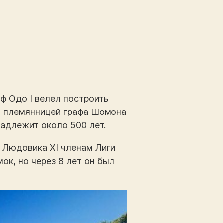
аф Одо I велел построить
и племянницей графа Шомона
надлежит около 500 лет.
в Людовика XI членам Лиги
ок, но через 8 лет он был