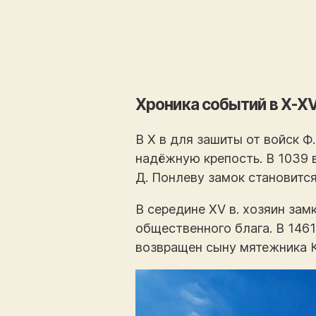
Хроника событий в X-XVI
В X в для зашиты от войск Ф
надёжную крепость. В 1039 
Д. Понлеву замок становитс
В середине XV в. хозяин зам
общественного блага. В 1461
возвращен сыну мятежника К