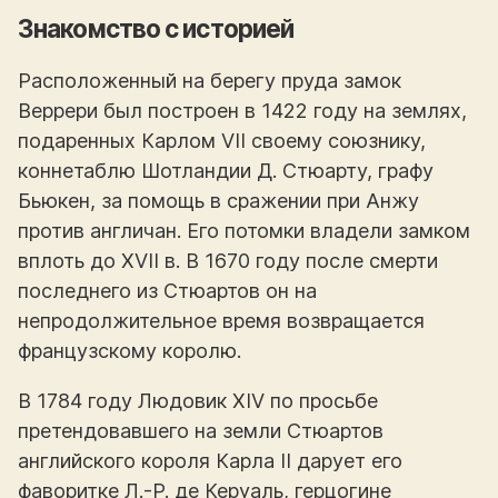
Знакомство с историей
Расположенный на берегу пруда замок
Веррери был построен в 1422 году на землях,
подаренных Карлом VII своему союзнику,
коннетаблю Шотландии Д. Стюарту, графу
Бьюкен, за помощь в сражении при Анжу
против англичан. Его потомки владели замком
вплоть до XVII в. В 1670 году после смерти
последнего из Стюартов он на
непродолжительное время возвращается
французскому королю.
В 1784 году Людовик XIV по просьбе
претендовавшего на земли Стюартов
английского короля Карла II дарует его
фаворитке Л.-Р. де Керуаль, герцогине