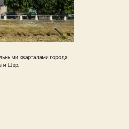
альными кварталами города
 и Шер.