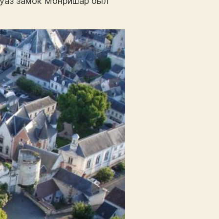
мбуаз замок Монришар был