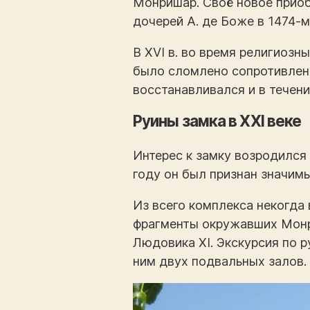
Монришар. Своё новое прио
дочерей А. де Боже в 1474-м
В XVI в. во время религиозны
было сломлено сопротивлени
восстанавливался и в течен
Руины замка в XXI веке
Интерес к замку возродился
году он был признан значимы
Из всего комплекса некогда
фрагменты окружавших Монри
Людовика XI. Экскурсия по 
ним двух подвальных залов.