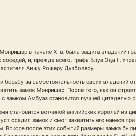
онришар в начале XI в. была защита владений гра
 соседей, и, прежде всего, графа Блуа Эда II. Уп
ластителя Анжу Рожеру Дьяболеру.
ли борьбу за самостоятельность своих владений от
ахватить замок Монришар. После того, как он строи
с замком Амбуаз становится лучшей цитаделью р
время становится вотчиной английских королей из д
уст осадил замок и смог захватить его нанеся пр
. Вскоре после этих событий размеры замка были 