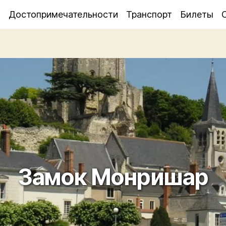
я
Достопримечательности
Транспорт
Билеты
Замок Монришар