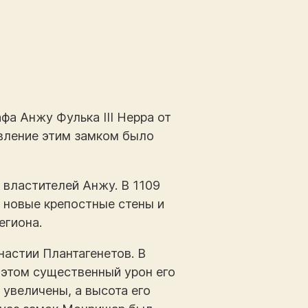
фа Анжу Фулька III Нерра от
равление этим замком было
 властителей Анжу. В 1109
т новые крепостные стены и
егиона.
инастии Плантагенетов. В
и этом существенный урон его
увеличены, а высота его