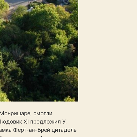
 Монришаре, смогли
 Людовик XI предложил У.
замка Ферт-ан-Брей цитадель