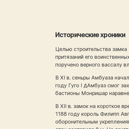
Исторические хроники
Целью строительства замка М
притязаний его воинственных
поручено верного вассалу в
В XI в. сеньры Амбуаза нача
году Гуго I д͗Амбуаз смог з
бастионы Монришар наравне 
В XII в. замок на короткое 
1188 году король Филипп Авг
оборонительным укреплениям