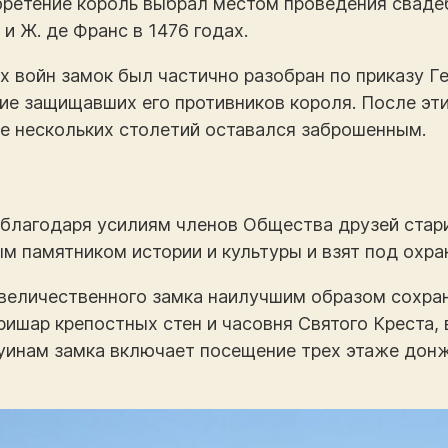
бретение король выбрал местом проведения сваде
 и Ж. де Франс в 1476 годах.
х войн замок был частично разобран по приказу Ген
е защищавших его противников короля. После эт
ие нескольких столетий оставался заброшенным.
 благодаря усилиям членов Общества друзей стар
м памятником истории и культуры и взят под охра
 величественного замка наилучшим образом сохра
шар крепостных стен и часовня Святого Креста, 
руинам замка включает посещение трех этаже дон