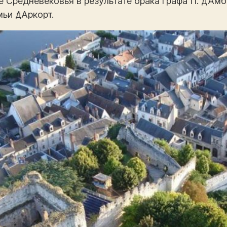
те Средневековья в результате брака графа П. д’А
ьи д͗Аркорт.