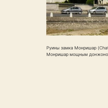
Руины замка Монришар (Chat
Монришар мощным донжоном, 