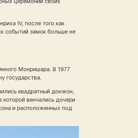
бных церемоний своих
риха IV, после того как
их событий замок больше не
инного Монришара. В 1977
ну государства.
нились квадратный донжон,
в которой венчались дочери
жона и расположенных под