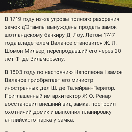
В 1719 году из-за угрозы полного разорения
замок д’Этампы вынуждены продать замок
шотландскому банкиру Д. Лоу. Летом 1747
года владетелем Валансе становится Ж. Л.
Шомон Мильер, перепродавший его через 20
лет Ф. де Вильморьену.
В 1803 году по настоянию Наполеона I замок
Валансе приобретает его министр
иностранных дел Ш. де Талейран-Перигор.
Приглашённый им архитектор Ж-О. Ренар
восстановил внешний вид замка, построил
охотничий домик и выполнил планировку
английского парка у замка.