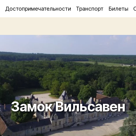
я
Достопримечательности
Транспорт
Билеты
Замок Вильсавен