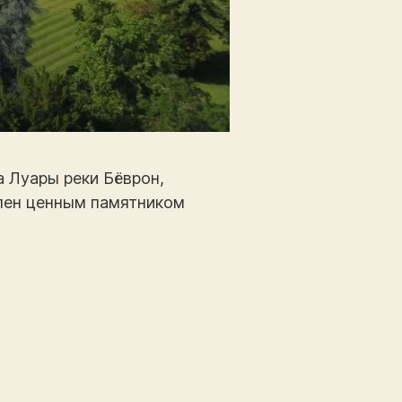
а Луары реки Бёврон,
влен ценным памятником