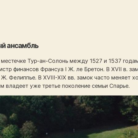
ый ансамбль
 местечке Тур-ан-Солонь между 1527 и 1537 года
стр финансов Франсуа I Ж. ле Бретон. В XVII в. з
Ж. Фелиппье. В XVIII-XIX вв. замок часто меняет хо
им владеет уже третье поколение семьи Спарье.