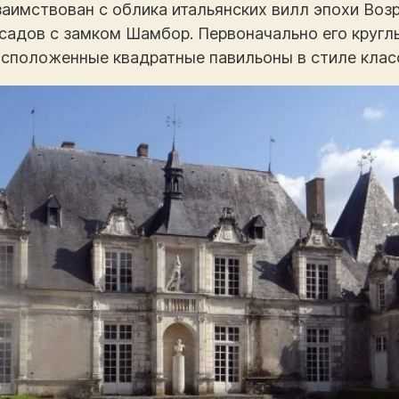
заимствован с облика итальянских вилл эпохи Воз
садов с замком Шамбор. Первоначально его круг
асположенные квадратные павильоны в стиле клас