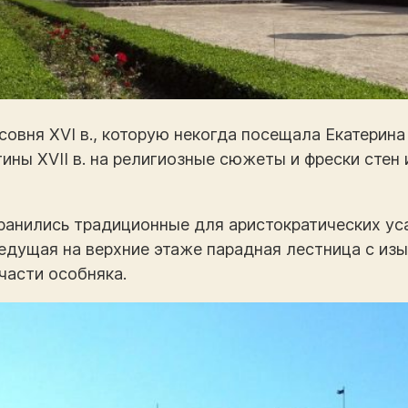
совня XVI в., которую некогда посещала Екатерин
ины XVII в. на религиозные сюжеты и фрески стен
ранились традиционные для аристократических у
едущая на верхние этаже парадная лестница с из
части особняка.