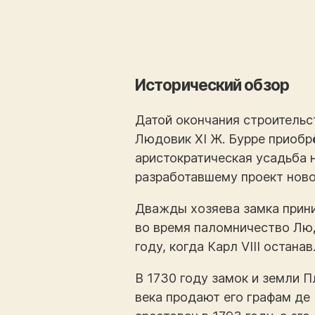
Исторический обзор
Датой окончания строительст
Людовик XI Ж. Бурре приобр
аристократическая усадьба н
разработавшему проект ново
Дважды хозяева замка прини
во время паломничество Люд
году, когда Карл VIII остан
В 1730 году замок и земли 
века продают его графам де