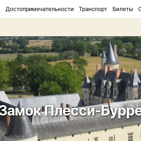
я
Достопримечательности
Транспорт
Билеты
Замок Плесси-Бурр