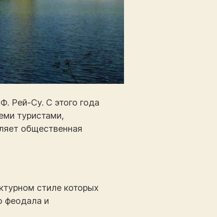
Ф. Рей-Су. С этого года
еми туристами,
ляет общественная
ектурном стиле которых
о феодала и