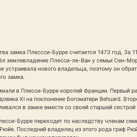
ва замка Плессси-Бурре считается 1473 год. За 11
ёл землевладение Плесси-ле-Ван у семьи Сен-Мор
е устраивала нового владельца, поэтому он обрат
го замка.
мали в Плесси-Бурре королей Франции. Первый ра
овика XI на поклонение Богоматери Behuard. Втор
авливался в замке вместе со своей старшей сестрой
Плесси-Бурре переходит по наследству членам семь
 Рюйе. Последний владелец из этого рода граф Рю