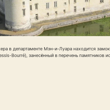
жера в департаменте Мэн-и-Луара находится замо
ssis-Bourré), занесённый в перечень памятников ис