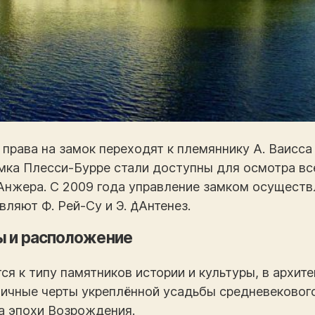
права на замок переходят к племяннику А. Ваисса 
амка Плесси-Бурре стали доступны для осмотра вс
нжера. С 2009 года управление замком осуществ
ляют Ф. Рей-Су и Э. д͗Антенез.
ы и расположение
я к типу памятников истории и культуры, в архит
ичные черты укреплённой усадьбы средневековог
а эпохи Возрождения.