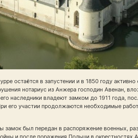
урре остаётся в запустении и в 1850 году активно
зрушения нотариус из Анжера господин Авенан, вло
 его наследники владеют замком до 1911 года, пос
 При его участии продолжаются необходимые рабо
ы замок был передан в распоряжение военных, раз
войны и после поражения Польши в окрестностях 