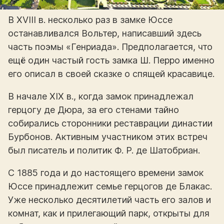
В XVIII в. несколько раз в замке Юссе
останавливался Вольтер, написавший здесь
часть поэмы «Генриада». Предполагается, что
ещё один частый гость замка Ш. Перро именно
его описал в своей сказке о спящей красавице.
В начале XIX в., когда замок принадлежал
герцогу де Дюра, за его стенами тайно
собирались сторонники реставрации династии
Бурбонов. Активным участником этих встреч
был писатель и политик Ф. Р. де Шатобриан.
С 1885 года и до настоящего времени замок
Юссе принадлежит семье герцогов де Блакас.
Уже несколько десятилетий часть его залов и
комнат, как и прилегающий парк, открыты для