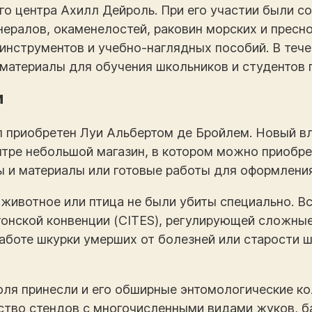
го центра Ахилл Дейроль. При его участии были 
ералов, окаменелостей, раковин морских и пресн
 инструментов и учебно-наглядных пособий. В теч
материалы для обучения школьников и студентов 
и
л приобретен Луи Альбертом де Бройлем. Новый в
нтре небольшой магазин, в котором можно приобр
 и материалы или готовые работы для оформления
 животное или птица не были убиты специально. В
онской конвенции (CITES), регулирующей сложны
работе шкурки умерших от болезней или старости 
ля принесли и его обширные энтомологические ко
тво стендов с многочисленными видами жуков, ба