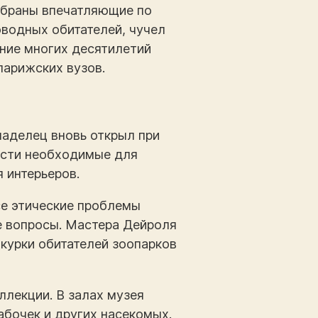
собраны впечатляющие по
оводных обитателей, чучел
ение многих десятилетий
парижских вузов.
ладелец вновь открыл при
ести необходимые для
 интерьеров.
се этические проблемы
е вопросы. Мастера Дейроля
шкурки обитателей зоопарков
ллекции. В залах музея
бочек и других насекомых.