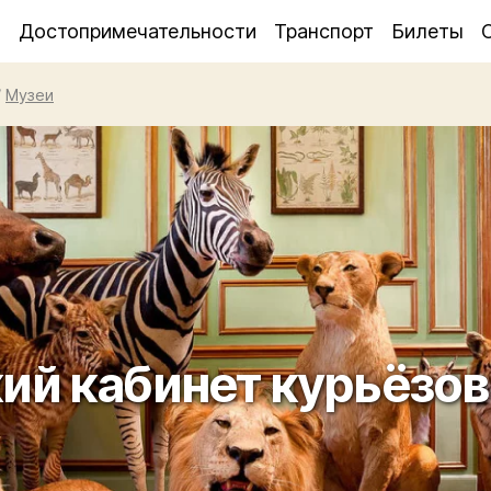
я
Достопримечательности
Транспорт
Билеты
/
Музеи
ий кабинет курьёзов