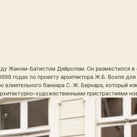
оду Жаном-Батистом Дейролем. Он разместился в 
1699 годах по проекту архитектора Ж.Б. Воэля для 
 влиятельного банкира С. Ж. Бернара, который из
архитектурно-художественными пристрастиями нов