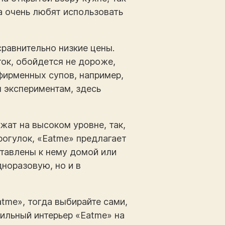
а очень любят использовать
равнительно низкие цены.
ток, обойдется не дороже,
фирменных супов, например,
м экспериментам, здесь
ат на высоком уровне, так,
прогулок, «Eatme» предлагает
тавлены к нему домой или
дноразовую, но и в
atme», тогда выбирайте сами,
тильный интерьер «Eatme» на