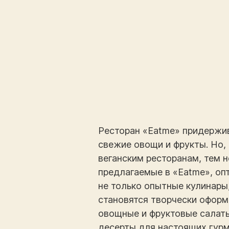
Ресторан «Eatme» придержив
свежие овощи и фрукты. Но, 
веганским ресторанам, тем н
предлагаемые в «Eatme», оп
не только опытные кулинары
становятся творчески оформ
овощные и фруктовые салаты,
десерты для настоящих гурма