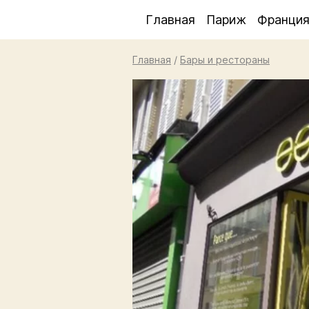
Главная
Париж
Франци
Главная
/
Бары и рестораны