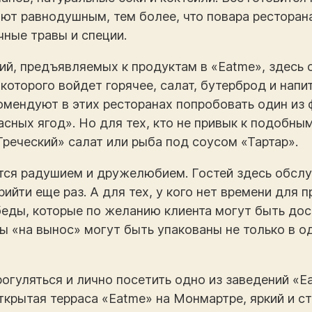
ляют равнодушным, тем более, что повара ресторан
чные травы и специи.
ий, предъявляемых к продуктам в «Eatme», здесь с
которого войдет горячее, салат, бутерброд и напи
комендуют в этих ресторанах попробовать один из 
асных ягод». Но для тех, кто не привык к подобны
Греческий» салат или рыба под соусом «Тартар».
ся радушием и дружелюбием. Гостей здесь обслуж
рийти еще раз. А для тех, у кого нет времени для 
еды, которые по желанию клиента могут быть дос
ы «на вынос» могут быть упакованы не только в о
огуляться и лично посетить одно из заведений «E
открытая терраса «Eatme» на Монмартре, яркий и с