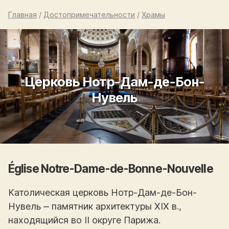
Главная
/
Достопримечательности
/
Храмы
Церковь Нотр-Дам-де-Бон-
Нувель
Église Notre-Dame-de-Bonne-Nouvelle
Католическая церковь Нотр-Дам-де-Бон-
Нувель ‒ памятник архитектуры XIX в.,
находящийся во II округе Парижа.