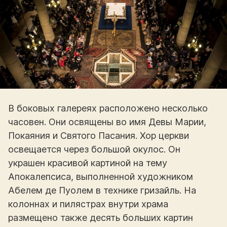
В боковых галереях расположено несколько
часовен. Они освящены во имя Девы Марии,
Покаяния и Святого Пасания. Хор церкви
освещается через большой окулос. Он
украшен красивой картиной на тему
Апокалепсиса, выполненной художником
Абелем де Пуолем в технике гризайль. На
колоннах и пилястрах внутри храма
размещено также десять больших картин