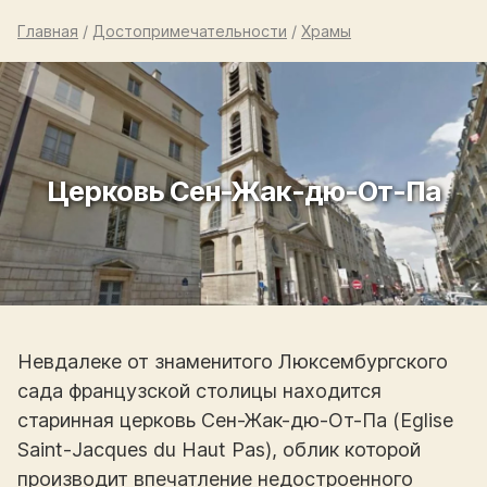
Главная
/
Достопримечательности
/
Храмы
Церковь Сен-Жак-дю-От-Па
Невдалеке от знаменитого Люксембургского
сада французской столицы находится
старинная церковь Сен-Жак-дю-От-Па (Eglise
Saint-Jacques du Haut Pas), облик которой
производит впечатление недостроенного