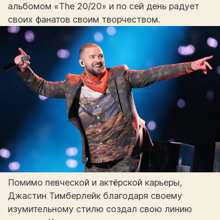
альбомом «The 20/20» и по сей день радует
своих фанатов своим творчеством.
Помимо певческой и актёрской карьеры,
Джастин Тимберлейк благодаря своему
изумительному стилю создал свою линию