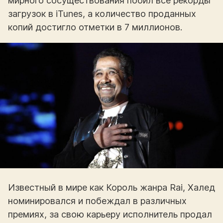
мирного сосуществования побил все рекорды
загрузок в iTunes, а количество проданных
копий достигло отметки в 7 миллионов.
Известный в мире как Король жанра Rai, Халед
номинировался и побеждал в различных
премиях, за свою карьеру исполнитель продал