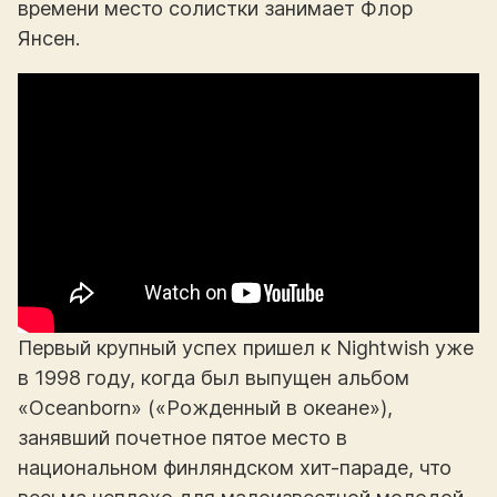
времени место солистки занимает Флор
Янсен.
Первый крупный успех пришел к Nightwish уже
в 1998 году, когда был выпущен альбом
«Oceanborn» («Рожденный в океане»),
занявший почетное пятое место в
национальном финляндском хит-параде, что