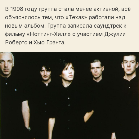
В 1998 году группа стала менее активной, всё
объяснялось тем, что «Texas» работали над
новым альбом. Группа записала саундтрек к
фильму «Ноттинг-Хилл» с участием Джулии
Робертс и Хью Гранта.