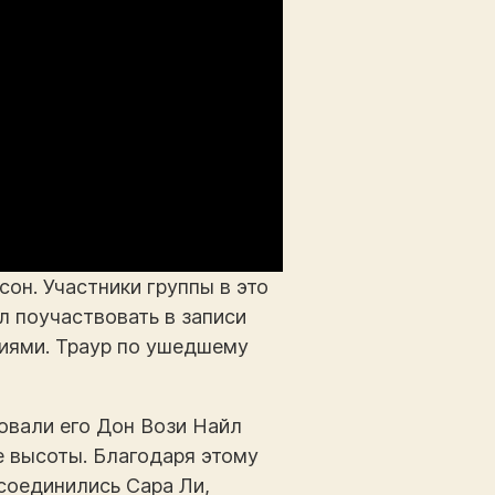
он. Участники группы в это
ел поучаствовать в записи
ниями. Траур по ушедшему
овали его Дон Вози Найл
е высоты. Благодаря этому
соединились Сара Ли,