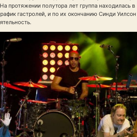
 На протяжении полутора лет группа находилась в
афик гастролей, и по их окончанию Синди Уилсон
ятельность.