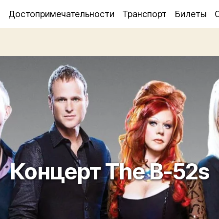
я
Достопримечательности
Транспорт
Билеты
Концерт The B-52s