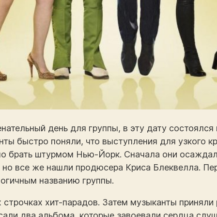
енательный день для группы, в эту дату состоялся 
нты быстро поняли, что выступления для узкого кр
но брать штурмом Нью-Йорк. Сначала они осаждал
, но все же нашли продюсера Криса Блеквелла. П
логичным названию группы.
х строчках хит-парадов. Затем музыканты приняли
писали два альбома, которые завоевали сердца слу