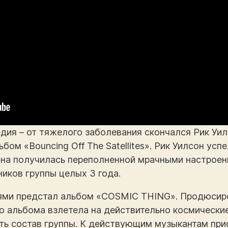
дия – от тяжелого заболевания скончался Рик Уилс
бом «Bouncing Off The Satellites». Рик Уилсон усп
 она получилась переполненной мрачными настрое
ников группы целых 3 года.
лями предстал альбом «COSMIC THING». Продюсир
о альбома взлетела на действительно космически
ть состав группы. К действующим музыкантам при