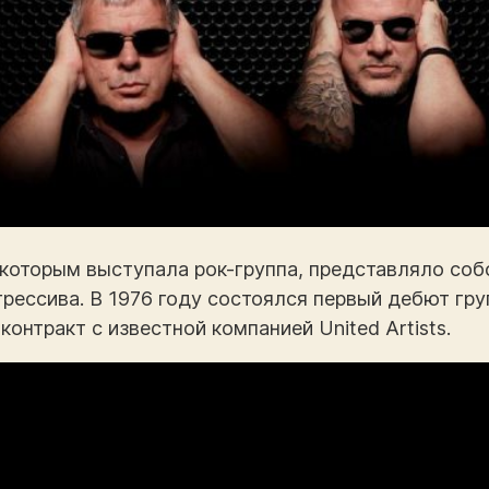
 которым выступала рок-группа, представляло соб
ессива. В 1976 году состоялся первый дебют груп
онтракт с известной компанией United Artists.