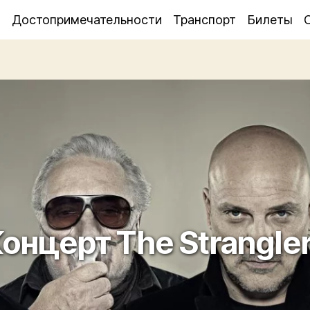
я
Достопримечательности
Транспорт
Билеты
онцерт The Strangle