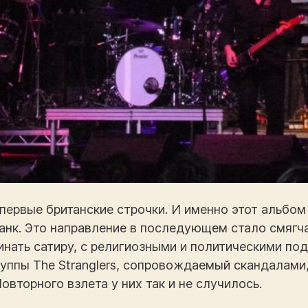
 первые британские строчки. И именно этот альбом
панк. Это направление в последующем стало смягч
инать сатиру, с религиозными и политическими под
руппы The Stranglers, сопровождаемый скандалам
вторного взлета у них так и не случилось.