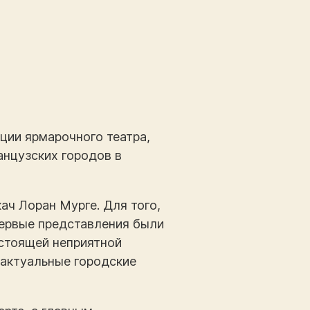
иции ярмарочного театра,
анцузских городов в
ач Лоран Мурге. Для того,
ервые представления были
дстоящей неприятной
актуальные городские