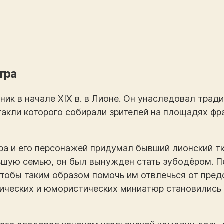
тра
ник в начале XIX в. в Лионе. Он унаследовал трад
такли которого собирали зрителей на площадях фр
ра и его персонажей придумал бывший лионский тк
ьшую семью, он был вынужден стать зубодёром. П
чтобы таким образом помочь им отвлечься от пре
ических и юмористических миниатюр становились 