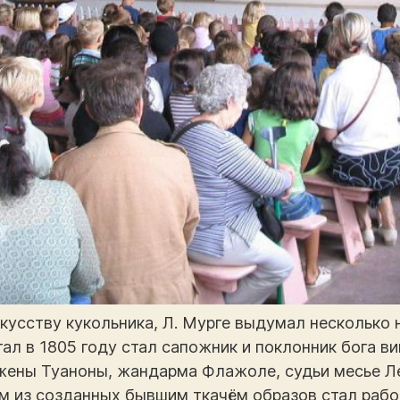
кусству кукольника, Л. Мурге выдумал несколько
тал в 1805 году стал сапожник и поклонник бога в
жены Туаноны, жандарма Флажоле, судьи месье Л
из созданных бывшим ткачём образов стал рабоч