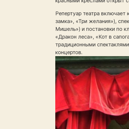
красными креслами открыт с
Репертуар театра включает 
замка», «Три желания»), сп
Мишель») и постановки по к
«Дракон леса», «Кот в сапог
традиционными спектаклями 
концертов.