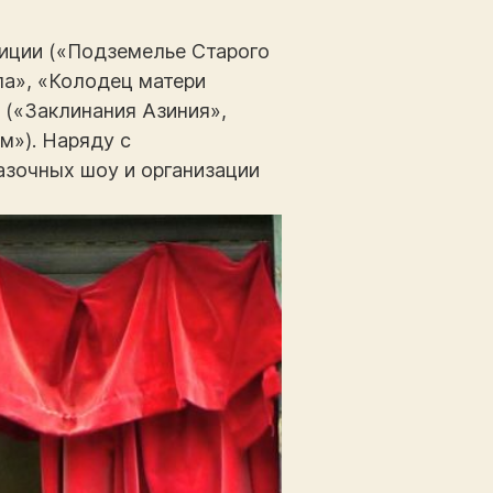
диции («Подземелье Старого
ла», «Колодец матери
 («Заклинания Азиния»,
м»). Наряду с
азочных шоу и организации