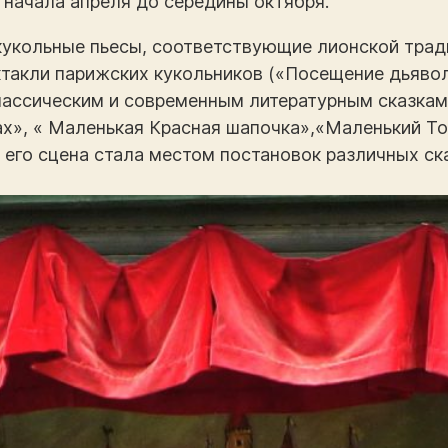
 начала апреля до середины октября.
кукольные пьесы, соответствующие лионской тра
ектакли парижских кукольников («Посещение дьяво
лассическим и современным литературным сказкам
ах», « Маленькая Красная шапочка»,«Маленький То
его сцена стала местом постановок различных ск