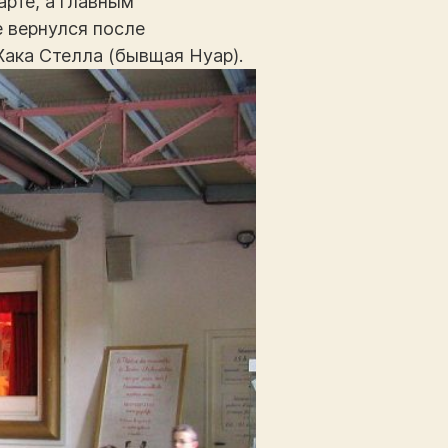
рте, а главным
 вернулся после
Жака Стелла (бывщая Нуар).