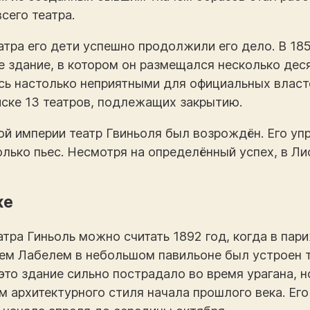
сего театра.
атра его дети успешно продолжили его дело. В 185
 здание, в котором он размещался несколько деся
ь настолько неприятными для официальных власте
иске 13 театров, подлежащих закрытию.
й империи театр Гвиньоля был возрождён. Его уп
лько пьес. Несмотря на определённый успех, в Ли
же
тра Гиньоль можно считать 1892 год, когда в пари
м Лабелем в небольшом павильоне был устроен т
у это здание сильно пострадало во время урагана, 
м архитектурного стиля начала прошлого века. Ег