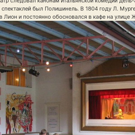
атр следовал канонам итальянской комедии дель-а
пектаклей был Полишинель. В 1804 году Л. Мурге
в Лион и постоянно обосновался в кафе на улице 