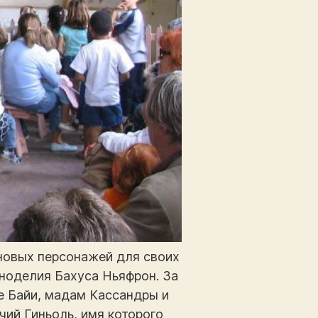
 новых персонажей для своих
иноделия Бахуса Ньяфрон. За
е Байи, мадам Кассандры и
ий Гиньоль, имя которого