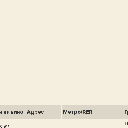
 на вино
Адрес
Метро/RER
Г
П
5 €/