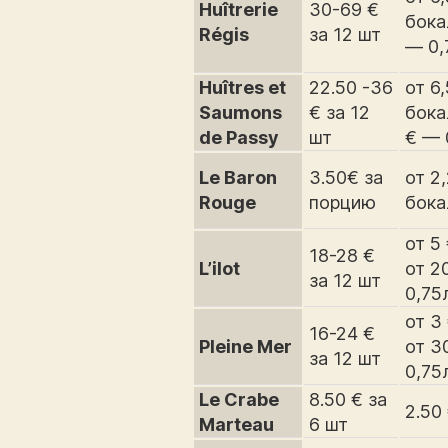
Huîtrerie
30-69 €
бока
Régis
за 12 шт
— 0,
Huîtres et
22.50 -36
от 6,
Saumons
€ за 12
бока
de Passy
шт
€ — 
Le Baron
3.50€ за
от 2,
Rouge
порцию
бока
от 5
18-28 €
L’ilot
от 2
за 12 шт
0,75
от 3
16-24 €
Pleine Mer
от 3
за 12 шт
0,75
Le Crabe
8.50 € за
2.50
Marteau
6 шт