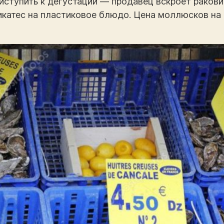
ступить к дегустации — продавец вскроет ракови
катес на пластиковое блюдо. Цена моллюсков на т