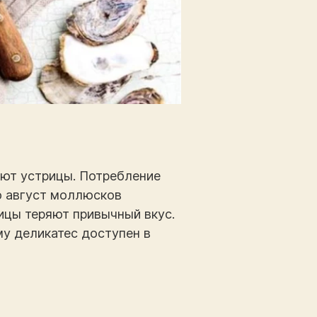
яют устрицы. Потребление
по август моллюсков
ицы теряют привычный вкус.
му деликатес доступен в