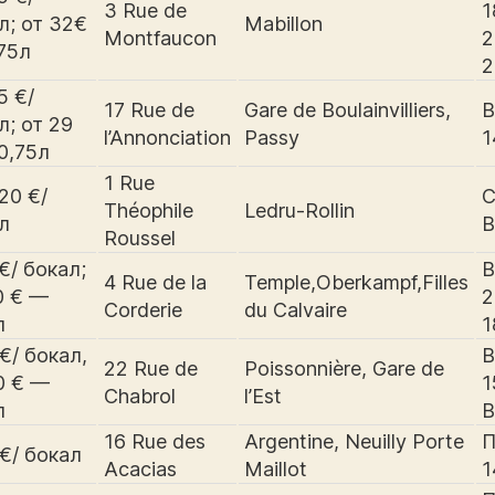
3 Rue de
1
л; от 32€
Mabillon
Montfaucon
2
75л
2
5 €/
17 Rue de
Gare de Boulainvilliers,
В
л; от 29
l’Annonciation
Passy
1
0,75л
1 Rue
20 €/
С
Théophile
Ledru-Rollin
л
В
Roussel
 €/ бокал;
В
4 Rue de la
Temple,Oberkampf,Filles
0 € —
2
Corderie
du Calvaire
л
1
 €/ бокал,
В
22 Rue de
Poissonnière, Gare de
0 € —
1
Chabrol
l’Est
л
В
16 Rue des
Argentine, Neuilly Porte
П
 €/ бокал
Acacias
Maillot
1