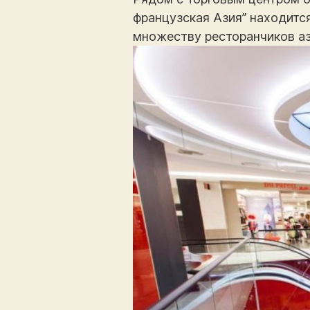
французская Азия” находитс
множеству ресторанчиков аз