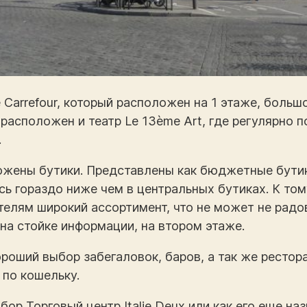
Carrefour, который расположен на 1 этаже, больш
расположен и театр Le 13ème Art, где регулярно 
.
ожены бутики. Представлены как бюджетные бутики
сь гораздо ниже чем в центральных бутиках. К то
телям широкий ассортимент, что не может не рад
на стойке информации, на втором этаже.
роший выбор забегаловок, баров, а так же рестор
 по кошельку.
ор Торговый центр Italie Deux или как его еще на