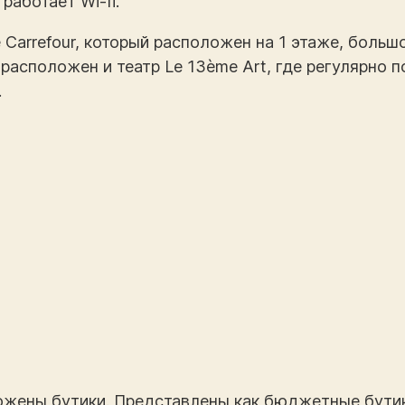
работает Wi-fi.
Carrefour, который расположен на 1 этаже, больш
расположен и театр Le 13ème Art, где регулярно 
.
ожены бутики. Представлены как бюджетные бутики