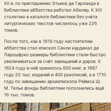
XII в. по приглашению Этьена де Гарланда в
библиотеке аббатства работал Абеляр. К XIII
столетию в каталоге библиотеки без учёта
литургических текстов числилось уже 226
томов.
После того, как в 1619 году настоятелем
аббатства стал епископ Сенли кардинал де
Ларошфуко размеры библиотеки стали быстро
увеличиваться за счёт завещаний и даров. К
1624 году в ней хранилось 600 книг, в 1687
году 20 тыс. изданий и 400 рукописей, а в 1710
году по завещанию архиепископа Реймса Ш.
М. Телье фонды библиотеки пополнились ещё
16 тыс. томов.