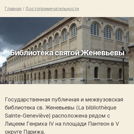
Главная
/
Достопримечательности
Библиотека святой Женевьевы
Государственная публичная и межвузовская
библиотека св. Женевьевы (La bibliothèque
Sainte-Geneviève) расположена рядом с
Лицеем Генриха IV на площади Пантеон в V
округе Парижа.