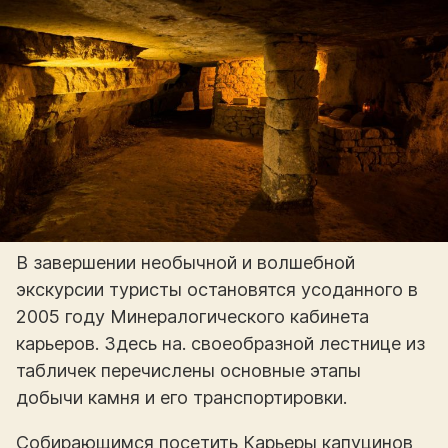
В завершении необычной и волшебной
экскурсии туристы остановятся усоданного в
2005 году Минералогического кабинета
карьеров. Здесь на. своеобразной лестнице из
табличек перечислены основные этапы
добычи камня и его транспортировки.
Собирающимся посетить Карьеры капуцинов