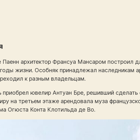
я
 Паенн архитектор Франсуа Мансаром построил для
 годы жизни. Особняк принадлежал наследникам ар
ереходил к разным владельцам.
ь приобрел ювелир Антуан Бре, решивший сделать
иру на третьем этаже арендовала муза французск
а Огюста Конта Клотильда де Во.