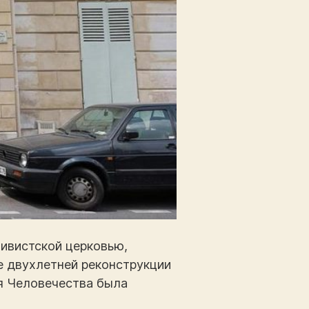
тивистской церковью,
ле двухлетней реконструкции
ня Человечества была