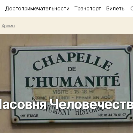
я
Достопримечательности
Транспорт
Билеты
/
Храмы
асовня Человечест