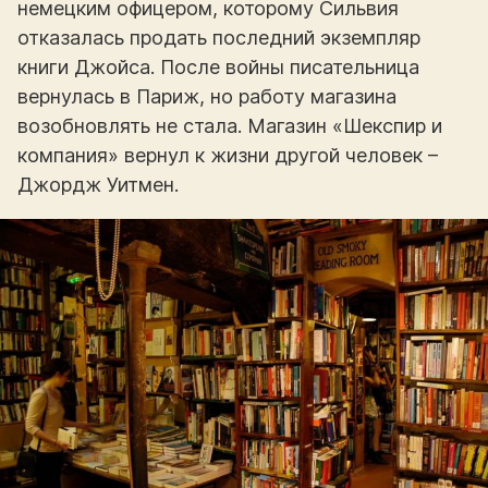
немецким офицером, которому Сильвия
отказалась продать последний экземпляр
книги Джойса. После войны писательница
вернулась в Париж, но работу магазина
возобновлять не стала. Магазин «Шекспир и
компания» вернул к жизни другой человек –
Джордж Уитмен.