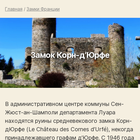
Главная
/
Замки Франции
Замок Корн-д’Юрфе
В административном центре коммуны Сен-
Жюст-ан-Шамполи департамента Луара
находятся руины средневекового замка Корн-
дЮрфе (Le Château des Cornes d’Urfé), некогда
принадлежавшего графам д’Юрфе. С 1946 года