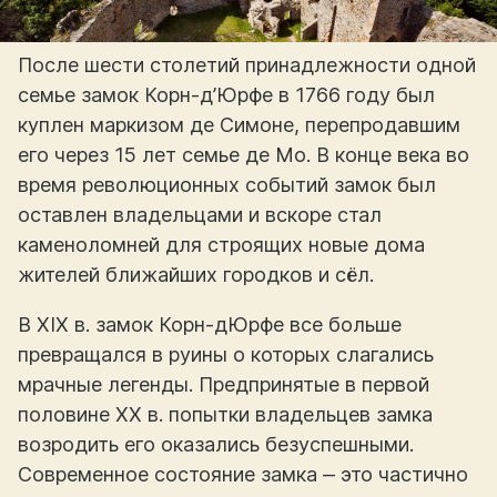
После шести столетий принадлежности одной
семье замок Корн-д’Юрфе в 1766 году был
куплен маркизом де Симоне, перепродавшим
его через 15 лет семье де Мо. В конце века во
время революционных событий замок был
оставлен владельцами и вскоре стал
каменоломней для строящих новые дома
жителей ближайших городков и сёл.
В XIX в. замок Корн-дЮрфе все больше
превращался в руины о которых слагались
мрачные легенды. Предпринятые в первой
половине XX в. попытки владельцев замка
возродить его оказались безуспешными.
Современное состояние замка ‒ это частично