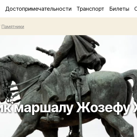
я
Достопримечательности
Транспорт
Билеты
/
Памятники
ик маршалу Жозефу