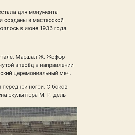
естала для монумента
ли созданы в мастерской
оялось в июне 1936 года.
стале. Маршал Ж. Жоффр
утой вперёд в направлении
ьский церемониальный меч.
 передней ногой. С боков
а скульптора М. Р. дель