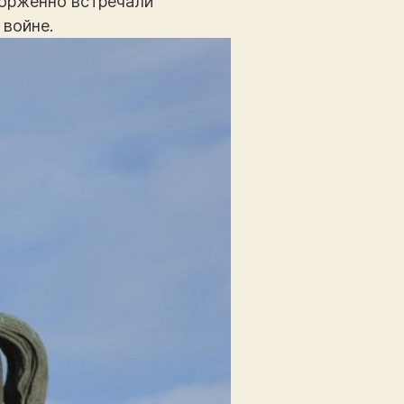
торженно встречали
 войне.