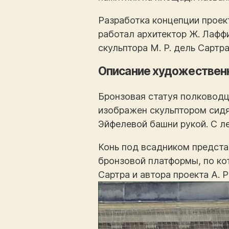
Разработка концепции проек
работал архитектор Ж. Лафф
скульптора М. Р. дель Сартр
Описание художествен
Бронзовая статуя полковод
изображен скульптором сидя
Эйфелевой башни рукой. С л
Конь под всадником предста
бронзовой платформы, по ко
Сартра и автора проекта А. Р