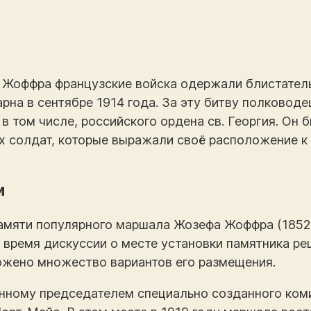
 Жоффра французские войска одержали блистатель
рна в сентябре 1914 года. За эту битву полковод
в том числе, российского ордена св. Георгия. Он 
х солдат, которые выражали своё расположение 
и
амяти популярного маршала Жозефа Жоффра (1852
о время дискуссии о месте установки памятника р
ожено множество вариантов его размещения.
нному председателем специально созданного коми