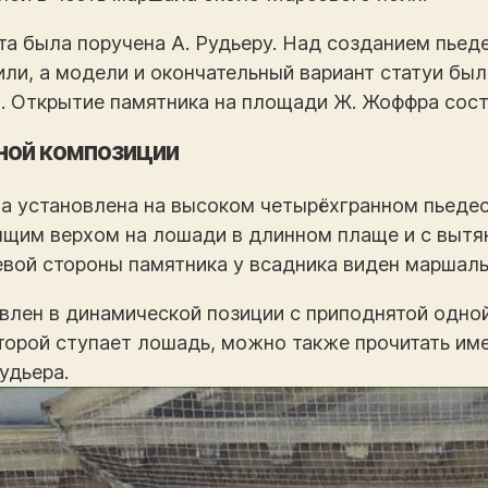
та была поручена А. Рудьеру. Над созданием пьед
или, а модели и окончательный вариант статуи бы
а. Открытие памятника на площади Ж. Жоффра сост
ной композиции
ца установлена на высоком четырёхгранном пьеде
щим верхом на лошади в длинном плаще и с вытян
евой стороны памятника у всадника виден маршал
влен в динамической позиции с приподнятой одной
торой ступает лошадь, можно также прочитать имен
удьера.