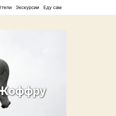
Отели
Экскурсии
Еду сам
 Жоффру