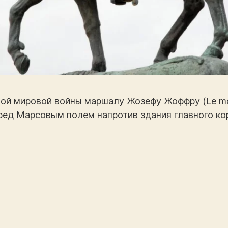
ой мировой войны маршалу Жозефу Жоффру (Le mon
перед Марсовым полем напротив здания главного к