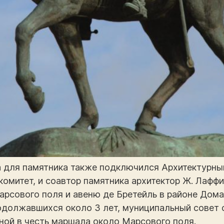
 для памятника также подключился Архитектурны
 комитет, и соавтор памятника архитектор Ж. Лаф
арсового поля и авеню де Бретейль в районе Дома
должавшихся около 3 лет, муниципальный совет 
ной в честь маршала около Марсового поля.