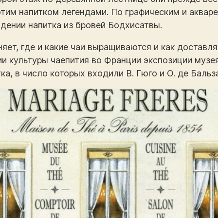
этим напитком легендами. По графическим и аквар
ении напитка из бровей Бодхисатвы.
няет, где и какие чаи выращиваются и как доставл
и культуры чаепития во Франции экспозиции музе
а, в число которых входили В. Гюго и О. де Бальза