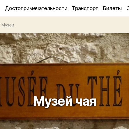
я
Достопримечательности
Транспорт
Билеты
/
Музеи
Музей чая