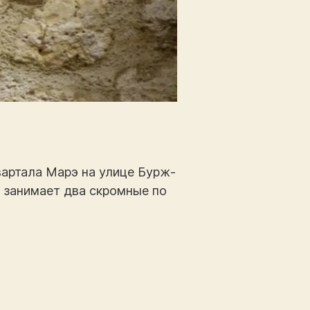
вартала Марэ на улице Бурж-
н занимает два скромные по