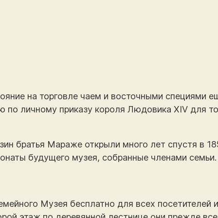
яние на торговле чаем и восточными специями ещё
ю по личному приказу короля Людовика XIV для то
ин братья Мараже открыли много лет спустя в 185
понаты будущего музея, собранные членами семьи.
емейного Музея бесплатно для всех посетителей 
орой этаж по деревянной лестнице они прежде все