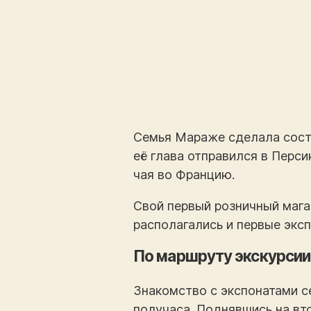
Семья Мараже сделала состо
её глава отправился в Перси
чая во Францию.
Свой первый розничный магаз
располагались и первые экс
По маршруту экскурсии
Знакомство с экспонатами с
получаса. Поднявшись на вт