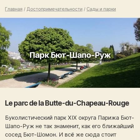
Главная
/
Достопримечательности
/
Сады и парки
Парк Бют-Шапо-Руж
Le parc de la Butte-du-Chapeau-Rouge
Буколистический парк XIX округа Парижа Бют-
Шапо-Руж не так знаменит, как его ближайший
сосед Бют-Шомон. И всё же сюда стоит