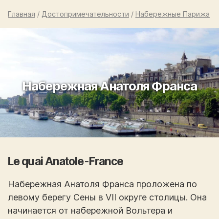
Главная
/
Достопримечательности
/
Набережные Парижа
Набережная Анатоля Франса
Le quai Anatole-France
Набережная Анатоля Франса проложена по
левому берегу Сены в VII округе столицы. Она
начинается от набережной Вольтера и