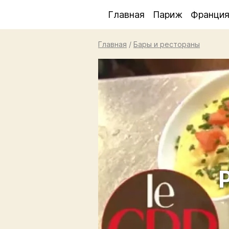
Главная
Париж
Франци
Главная
/
Бары и рестораны