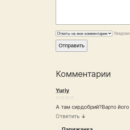
Уведомл
Комментарии
Yuriy
21.02.2016
А там сирдобрий?Варто його
Ответить
↓
Парижанка