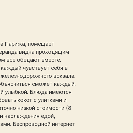
ода Парижа, помещает
веранда видна проходящим
ом все обедают вместе.
 каждый чувствует себя в
т железнодорожного вокзала.
о объясниться сможет каждый.
вой улыбкой. Блюда имеются
овать кокот с улитками и
аточно низкой стоимости (8
 и наслаждения едой,
ырами. Беспроводной интернет