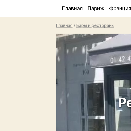
Главная
Париж
Франци
Главная
/
Бары и рестораны
Р