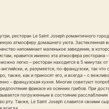
утри, ресторан Le Saint Joseph романтичного гор
анную атмосферу домашнего уюта. Застекленная 
анство напоминает маленькое заведение, в котор
истам, нравится именно эта атмосфера ресторана –
а можно легко – ресторан находится в 5 минутах о
английски, и, разумеется, по-французски, так чт
о, также, как и приносят его, и всегда – с вежли
нно – французская кухня. Многие советуют попроб
предпочтение фрикасе из осенних грибов. При дост
азывается погруженным в состояние расслабления
во рту. Также, Le Saint Joseph славится своими с
е всегда.