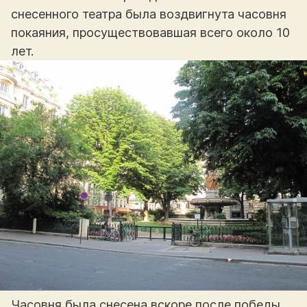
снесенного театра была воздвигнута часовня
покаяния, просуществовавшая всего около 10
лет.
Часовня была снесена вскоре после победы