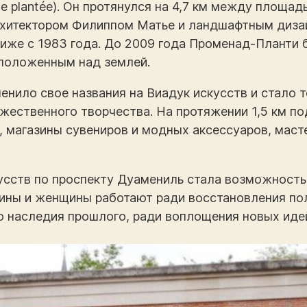
 plantéе). Он протянулся на 4,7 км между площад
рхитектором Филиппом Матье и ландшафтным диз
иже с 1983 года. До 2009 года Променад-Планти
сположенным над землей.
нило свое названия на Виадук искусств и стало 
жественного творчества. На протяжении 1,5 км п
, магазины сувениров и модных аксессуаров, маст
усств по проспекту Дуамениль стала возможность
чины и женщины работают ради восстановления по
 наследия прошлого, ради воплощения новых идей