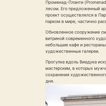
Променад-Планти (Promenade
лесом. Его предложенный а
проект осуществлялся в Пар
парком в мире, частично ра
Обновленное сооружение сме
витриной современного худо
небольшие кафе и рестораны
художественные галереи.
Прогулка вдоль Виадука иск
мастерским, в которых муж
сохранения художественного
дня.