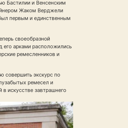
ью Бастилии и Венсенским
айнером Жаком Верджели
 был первым и единственным
теперь своеобразной
од его арками расположились
ерские ремесленников и
ю совершить экскурс по
лузабытых ремесел и
 в искусстве завтрашнего