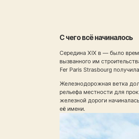
С чего всё начиналось
Середина XIX в — было врем
вызванного им строительства
Fer Paris Strasbourg получил
Железнодорожная ветка долж
рельефа местности для прок
железной дороги начиналась 
её имени.