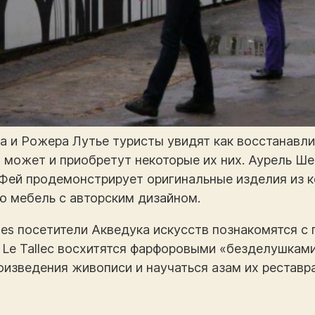
 и Рожера Лутье туристы увидят как восстанавл
 может и приобретут некоторые их них. Аурель Ш
Фей продемонстрирует оригинальные изделия из к
 мебель с авторским дизайном.
mes посетители Акведука искусств познакомятся 
r Le Tallec восхитятся фарфоровыми «безделушками
оизведения живописи и научаться азам их реставр