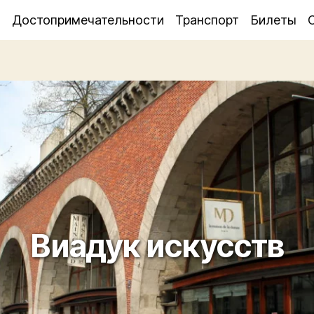
я
Достопримечательности
Транспорт
Билеты
Виадук искусств