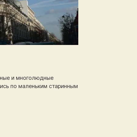
мные и многолюдные
тись по маленьким старинным