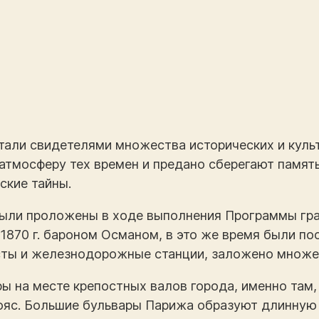
тали свидетелями множества исторических и куль
 атмосферу тех времен и предано сберегают памят
ские тайны.
ыли проложены в ходе выполнения Программы гра
 1870 г. бароном Османом, в это же время были п
сты и железнодорожные станции, заложено множес
 на месте крепостных валов города, именно там, 
яс. Большие бульвары Парижа образуют длинную д