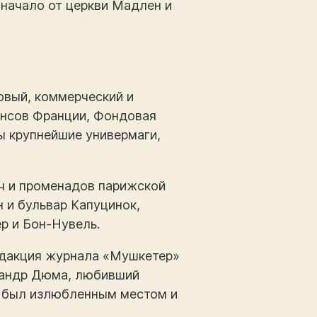
 начало от церкви Мадлен и
овый, коммерческий и
ансов Франции, Фондовая
ы крупнейшие универмаги,
ч и променадов парижской
 и бульвар Капуцинок,
р и Бон-Нувель.
едакция журнала «Мушкетер»
ксандр Дюма, любивший
ан был излюбленным местом и