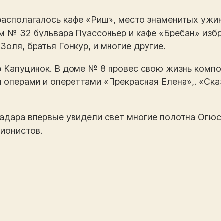
располагалось кафе «Риш», место знаменитых ужи
м № 32 бульвара Пуассоньер и кафе «Бребан» изб
Золя, братья Гонкур, и многие другие.
р Капуцинок. В доме № 8 провес свою жизнь комп
 операми и опереттами «Прекрасная Елена»,. «Ска
адара впервые увидели свет многие полотна Огюс
ионистов.