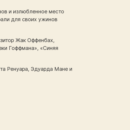
нов и излюбленное место
рали для своих ужинов
озитор Жак Оффенбах,
зки Гоффмана», «Синяя
та Ренуара, Эдуарда Мане и