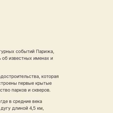
турных событий Парижа,
ь об известных именах и
достроительства, которая
остроены первые крытые
тво парков и скверов.
где в средние века
угу длиной 4,5 км,