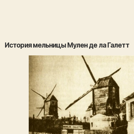
История мельницы Мулен де ла Галетт