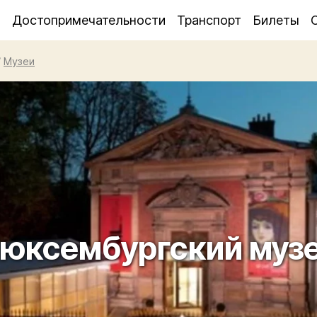
я
Достопримечательности
Транспорт
Билеты
/
Музеи
юксембургский муз