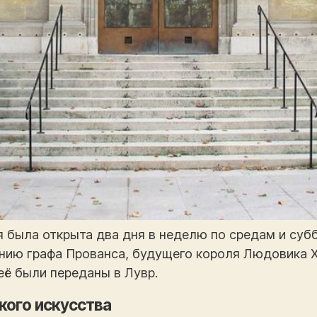
была открыта два дня в неделю по средам и суббо
нию графа Прованса, будущего короля Людовика XVI
её были переданы в Лувр.
ого искусства