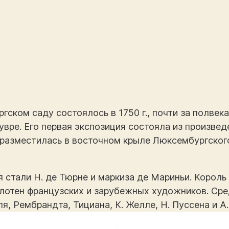
ском саду состоялось в 1750 г., почти за полвек
увре. Его первая экспозиция состояла из произвед
 разместилась в восточном крыле Люксембургского
 стали Н. де Тюрне и маркиза де Мариньи. Корол
олотен французских и зарубежных художников. Сре
я, Рембрандта, Тициана, К. Желле, Н. Пуссена и А.