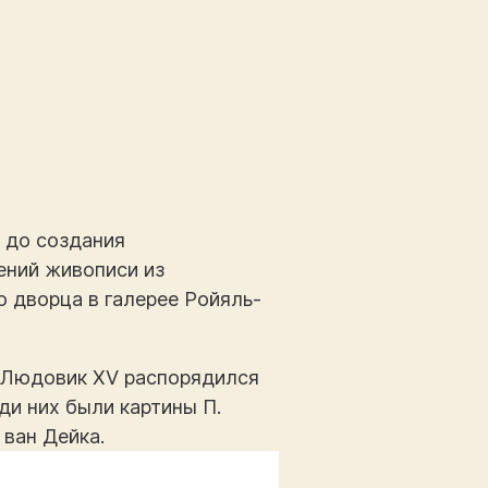
а до создания
ений живописи из
 дворца в галерее Ройяль-
ь Людовик XV распорядился
ди них были картины П.
 ван Дейка.